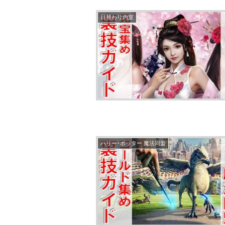
日替わり内室
ハリー･ポッター 魔法同盟