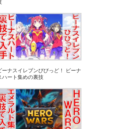
技
ビーナスイレブンびびっど！ ビーナ
スハート集めの裏技