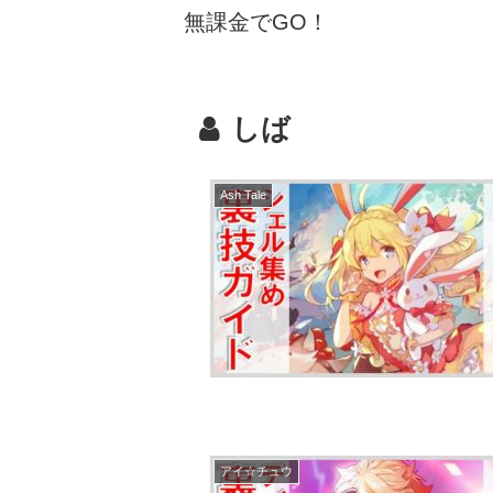
無課金でGO！
しば
Ash Tale
アイ☆チュウ