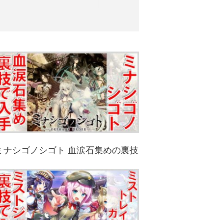
ミナシゴノシゴト 血涙石集めの裏技