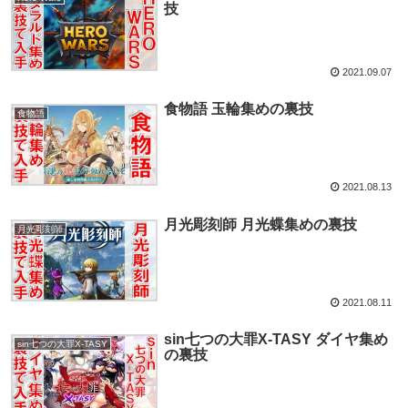
技
2021.09.07
食物語 玉輪集めの裏技
食物語
2021.08.13
月光彫刻師 月光蝶集めの裏技
月光彫刻師
2021.08.11
sin七つの大罪X-TASY ダイヤ集め
sin七つの大罪X-TASY
の裏技