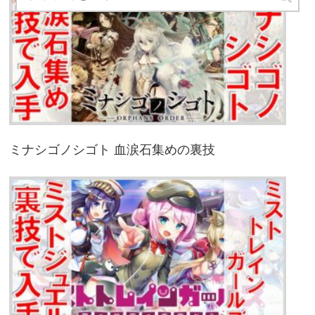
ミナシゴノシゴト 血涙石集めの裏技