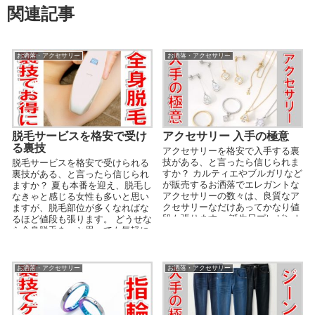
関連記事
お洒落・アクセサリー
お洒落・アクセサリー
脱毛サービスを格安で受け
アクセサリー 入手の極意
る裏技
アクセサリーを格安で入手する裏
技がある、と言ったら信じられま
脱毛サービスを格安で受けられる
すか？ カルティエやブルガリなど
裏技がある、と言ったら信じられ
が販売するお洒落でエレガントな
ますか？ 夏も本番を迎え、脱毛し
アクセサリーの数々は、良質なア
なきゃと感じる女性も多いと思い
クセサリーなだけあってかなり値
ますが、脱毛部位が多くなればな
段も張ります。 誕生日プレゼント
るほど値段も張ります。 どうせな
におねだりするにし...
ら全身脱毛を、と思っても気軽に
施術するにはにはあ...
お洒落・アクセサリー
お洒落・アクセサリー