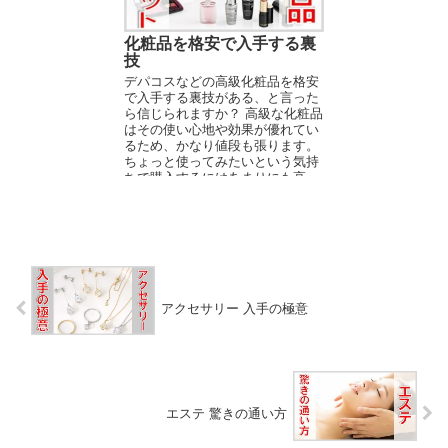
化粧品を格安で入手する裏
技
デパコスなどの高級化粧品を格安
で入手する裏技がある、と言った
ら信じられますか？ 高級な化粧品
はその使い心地や効果が優れてい
るため、かなり値段も張ります。
ちょっと使ってみたいという気持
ちで購入するにはあまりにも高
い。 泣く泣く諦め...
アクセサリー 入手の極意
エステ 驚きの通い方