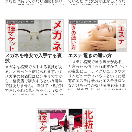
グなだけあってかなり値段も張り
ているだけで気分が上がるような
ます。 誕生日プレゼントにおねだ
ブランドピアスです。 それらはも
りするにして...
ちろんお値段...
お洒落・アクセサリー
お洒落・アクセサリー
メガネを格安で入手する裏
エステ 驚きの通い方
技
エステに格安で通う裏技がある、
と言ったら信じられますか？ たか
メガネを格安で入手する裏技があ
の友梨ビューティクリニックやス
る、と言ったら信じられますか？
リムビューティハウスといった超
メガネのお値段はピンキリですか
有名エステは優れたエステサロン
ら、格安店で購入するという意味
なだけあってかなり値段も張りま
ではありません。 着けているだけ
す。 誕生日プレゼントにおねだり
でおしゃれに見えちゃうようなク
するにしてもあまり...
ールなメガネです。 もちろんそれ
らは良いお値段...
お洒落・アクセサリー