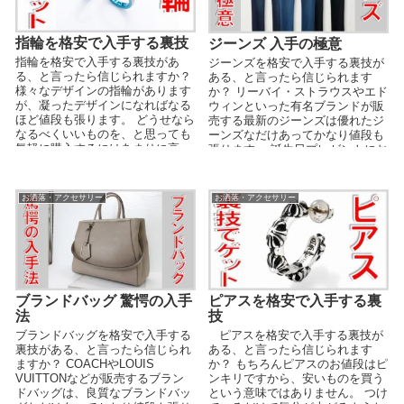
指輪を格安で入手する裏技
ジーンズ 入手の極意
指輪を格安で入手する裏技があ
ジーンズを格安で入手する裏技が
る、と言ったら信じられますか？
ある、と言ったら信じられます
様々なデザインの指輪があります
か？ リーバイ・ストラウスやエド
が、凝ったデザインになればなる
ウィンといった有名ブランドが販
ほど値段も張ります。 どうせなら
売する最新のジーンズは優れたジ
なるべくいいものを、と思っても
ーンズなだけあってかなり値段も
気軽に購入するにはあまりに高
張ります。 誕生日プレゼントにお
い。 泣く泣く諦めて...
ねだりするにしてもあ...
お洒落・アクセサリー
お洒落・アクセサリー
ブランドバッグ 驚愕の入手
ピアスを格安で入手する裏
法
技
ブランドバッグを格安で入手する
ピアスを格安で入手する裏技が
裏技がある、と言ったら信じられ
ある、と言ったら信じられます
ますか？ COACHやLOUIS
か？ もちろんピアスのお値段はピ
VUITTONなどが販売するブラン
ンキリですから、安いものを買う
ドバッグは、良質なブランドバッ
という意味ではありません。 つけ