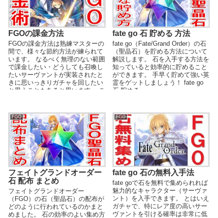
FGOの課金方法
fate go 石 貯める 方法
FGOの課金方法は熟練マスターの
fate go（Fate/Grand Order）の石
間で、様々な節約方法が練られて
（聖晶石）を貯める方法について
います。 なるべく無理のない範囲
解説します。 石を入手する方法を
で課金したい・どうしても召喚し
知っていると効率的に貯めること
たいサーヴァントが実装されたと
ができます。 手早く貯めて強い英
きに思いっきりガチャを回したい
霊をゲットしましょう！ fate go
と思うこともあると思います。 こ
石 貯める ...
こでは、FGOへ...
FGO
FGO
fate go 石の無料入手法
フェイトグランドオーダー
石 配布 まとめ
fate goで石を無料で集められれば
魅力的なキャラクター（サーヴァ
フェイトグランドオーダー
ント）を入手できます。 とはいえ
（FGO）の石（聖晶石）の配布が
ガチャで、特にレア度の高いサー
どのように行われているのかまと
ヴァントを引ける確率は非常に低
めました。 石の効率のよい集め方