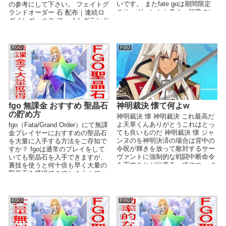
いです。 またfate goは期間限定
の参考にして下さい。 フェイトグ
のサーヴァントも多く、恒常のレ
ランドオーダー 石 配布｜連続ロ
アサ...
グインボーナス フェイトグランド
オーダーの石の配...
FGO
FGO
fgo 無課金 おすすめ 聖晶石
神明裁決 懐て何よw
の貯め方
神明裁決 懐 神明裁決 これ最高だ
よ天草くんありがとうこれはとっ
fgo（Fata/Grand Order）にて無課
ても良いものだ 神明裁決 懐 ジャ
金プレイヤーにおすすめの聖晶石
ンヌのを神明決済の場合は背中の
を大量に入手する方法をご存知で
令呪が輝きを放って敵対するサー
すか？ fgoは通常のプレイをして
ヴァントに強制的な戦闘中断命令
いても聖晶石を入手できますが、
を下すことが出来るってやつ。 こ
裏技を使うと何十倍も早く大量の
れ...
聖晶石を獲得できてしまうんで
す...
FGO
FGO