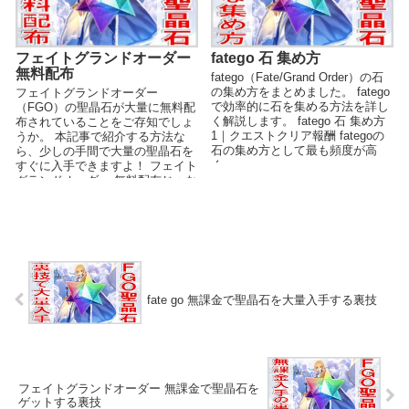
フェイトグランドオーダー
fatego 石 集め方
無料配布
fatego（Fate/Grand Order）の石
の集め方をまとめました。 fatego
フェイトグランドオーダー
で効率的に石を集める方法を詳し
（FGO）の聖晶石が大量に無料配
く解説します。 fatego 石 集め方
布されていることをご存知でしょ
1｜クエストクリア報酬 fategoの
うか。 本記事で紹介する方法な
石の集め方として最も頻度が高
ら、少しの手間で大量の聖晶石を
く...
すぐに入手できますよ！ フェイト
グランドオーダー 無料配布じゃな
い場合は？ フェイト...
fate go 無課金で聖晶石を大量入手する裏技
フェイトグランドオーダー 無課金で聖晶石を
ゲットする裏技