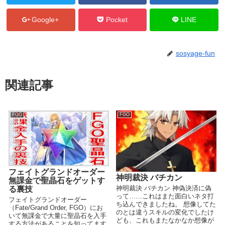
Google+
Pocket
LINE
sosyage-fun
関連記事
FGO
FGO
フェイトグランドオーダー
神明裁決 バチカン
無課金で聖晶石をゲットす
神明裁決 バチカン 神偽決済に偽
る裏技
って……これはまた面白いネタ打
フェイトグランドオーダー
ち込んできましたね。 想像してた
（Fate/Grand Order, FGO）にお
のとは違うスキルの変化でしたけ
いて無課金で大量に聖晶石を入手
ども、これもまたなかなか想像が
する方法があることを知ってます