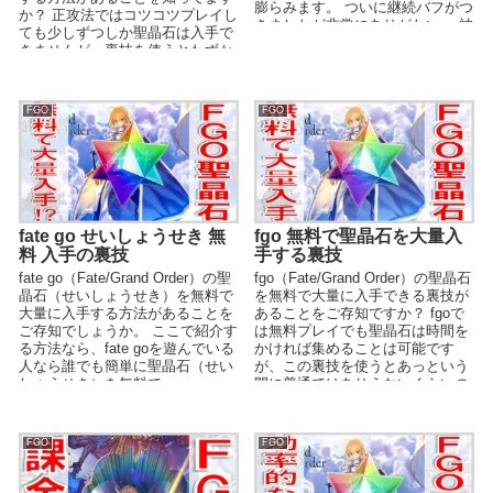
膨らみます。 ついに継続バフがつ
か？ 正攻法ではコツコツプレイし
きましたが非常にありがたい。 神
ても少しずつしか聖晶石は入手で
明裁決 バ...
きませんが、裏技を使うとわずか
な時間で...
FGO
FGO
fate go せいしょうせき 無
fgo 無料で聖晶石を大量入
料 入手の裏技
手する裏技
fate go（Fate/Grand Order）の聖
fgo（Fate/Grand Order）の聖晶石
晶石（せいしょうせき）を無料で
を無料で大量に入手できる裏技が
大量に入手する方法があることを
あることをご存知ですか？ fgoで
ご存知でしょうか。 ここで紹介す
は無料プレイでも聖晶石は時間を
る方法なら、fate goを遊んでいる
かければ集めることは可能です
人なら誰でも簡単に聖晶石（せい
が、この裏技を使うとあっという
しょうせき）を無料で...
間に普通ではありえないくらいの
聖...
FGO
FGO