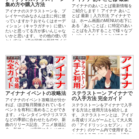
集め方や購入方法
アイナナのあいことば最新情報を
ご紹介します！ アイナナ あいこ
アイナナのステラストーンを、プ
とば 最新｜入力方法 アイナナで
レイヤーのみなさんは主に何に使
は、ホーム画面のMENUの右下に
っていますか？おそらくはオーデ
ある「あいことば」に特定のあい
ィション（キャラガチャ）に使い
ことばを入力することで様々なプ
たいと思ってる方が多いんじゃな
レゼントをもらうことができま
いかと思います。 その他の使い方
す。 ステラスト...
としては、LPの回復や所持アイド
ル枠の拡張などがあり...
アイナナ
アイナナ
アイナナ イベントの攻略法
ステラストーン アイナナで
の入手方法 完全ガイド
アイナナのイベント攻略法が分か
れば、ほぼ毎月開催されているイ
ステラストーンをアイナナで入手
ベントを有利に進めることができ
する方法と使用方法を紹介しま
ます。 バレンタインやクリスマス
す。 ステラストーンとは、アイド
などの季節に合わせたものや、新
ル育成リズムゲームとして大人気
曲のリリース記念、アニメ放送記
の「アイドリッシュセブン」（ア
念、新規カード実装に合わせてな
イナナ）のゲーム内で使用するこ
どイベントの種類も様々...
とができるアイテムです。 LPを