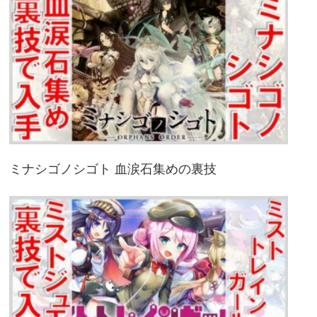
ミナシゴノシゴト 血涙石集めの裏技