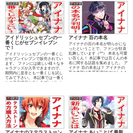
アイナナ
アイナナ
アイドリッシュセブンの一
アイナナ 百の本名
番くじがセブンイレブン
アイナナの百の本名が明らかにな
で！
ったということで、ファンが狂喜
乱舞しています（^^） 本名も可愛
アイドリッシュセブンの一番くじ
い百くん！ 本記事では百くんの本
がセブンイレブンで販売されてい
名に関する話題を集めました。 ア
ます。 ファンには嬉しい様々なキ
イナナ 百の本名は？ アイナナの
ャラグッズが入手できますので、
百の本能は春原百瀬(すのはらもも
期間内に是非とも一番くじを試し
せ...
てみて下さい。 本記事では一番く
じの発売情報や当たるプレゼント
内容、また今後の一...
アイナナ
アイナナ
アイナナのステラストーン
アイナナ あいことば 最新