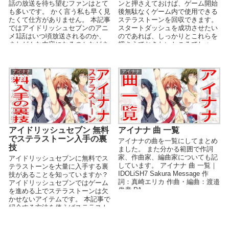
話の放送を待ち望むファンはとて
ンと押さえておけば、ゲーム開始
も多いです。 かく言う私も早く見
後無駄なくゲーム内で使用できる
たくて仕方がありません。 本記事
ステラストーンを回収できます。
ではアイドリッシュセブンのアニ
スタートダッシュを成功させたい
メ1話はいつ頃放送されるのか、
のであれば、しっかりとこれらを
またどんな内容になるのかなどま
押さえておきたいところでしょ
とめています。 ...
う。 では、ゲームをや...
アイナナ
アイナナ
アイドリッシュセブン 無料
アイナナ 曲 一覧
でステラストーン入手の裏
アイナナの曲を一覧にしてまとめ
技
ました。 また分かる範囲で作詞
家、作曲家、編曲家についても記
アイドリッシュセブンに無料でス
しています。 アイナナ 曲 一覧｜
テラストーンを大量に入手する裏
IDOLiSH7 Sakura Message 作
技があることを知っていますか？
詞：真崎エリカ 作曲・編曲：渡邉
アイドリッシュセブンではゲーム
俊彦 PA...
を進める上でステラストーンは欠
かせないアイテムです。 本記事で
紹介する方法を使えばステラスト
ーンを無料で大量に...