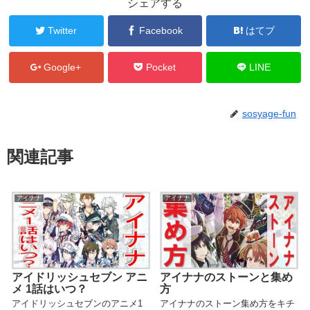
シェアする
Twitter
Facebook
はてブ
Google+
Pocket
LINE
sosyage-fun
関連記事
アイナナ
アイナナ
アイドリッシュセブン アニ
アイナナのストーンと集め
メ 1話はいつ？
方
アイドリッシュセブンのアニメ1
アイナナのストーン集め方をキチ