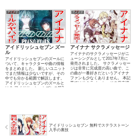
回復させたり、オーデ...
アイナナ
アイナナ
アイドリッシュセブン ズー
アイナナ サクラメッセージ
ル
アイナナのサクラメッセージがニ
ューシングルとして2017年7月に
アイドリッシュセブンのズールに
発売されました。 サクラメッセー
ついて、キャラクターや曲の情報
ジは非常に完成度の高い曲で、こ
をまとめました。 新しいユニット
の曲が一番好きだというアイナナ
でまだ情報は少ないですが、その
ファンも少なくありません。 本記
中でも分かる範囲で解説します。
事ではサクラメッセージの発売情
アイドリッシュセブンのズールと
報や歌詞、ファ...
は？ アイドリッシュセブンの第3
部に登...
アイドリッシュセブン 無料でステラストーン
入手の裏技