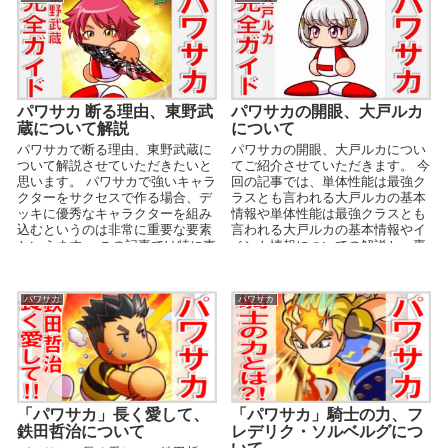
パワサカ 断る理由、東野武
パワサカの開眼、大戸ルカ
蔵について解説
について
パワサカで断る理由、東野武蔵に
パワサカの開眼、大戸ルカについ
ついて解説させていただきたいと
てご紹介させていただきます。 今
思います。 パワサカで強いキャラ
回の記事では、単体性能は最強ク
クターをサクセスで作る場合、デ
ラスとも言われる大戸ルカの基本
ッキに優秀なキャラクターを組み
情報や単体性能は最強クラスとも
込むというのは非常に重要な要素
言われる大戸ルカの基本情報やイ
といえます。 この記事では特に東
ベント情報についての解説と、裏
野武蔵の基本情報か...
技でパワスターを無料で...
パワサカ
パワサカ
「パワサカ」長く愛して、
「パワサカ」騎士の力、フ
鉄田哲治について
レデリク・ソルベルグにつ