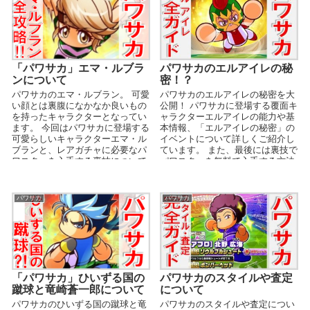
「パワサカ」エマ・ルブラ
パワサカのエルアイレの秘
ンについて
密！？
パワサカのエマ・ルブラン。 可愛
パワサカのエルアイレの秘密を大
い顔とは裏腹になかなか良いもの
公開！ パワサカに登場する覆面キ
を持ったキャラクターとなってい
ャラクターエルアイレの能力や基
ます。 今回はパワサカに登場する
本情報、「エルアイレの秘密」の
可愛らしいキャラクターエマ・ル
イベントについて詳しくご紹介し
ブランと、レアガチャに必要なパ
ています。 また、最後には裏技で
ワスターを入手する裏技について
パワスターを無料で入手する方法
紹介していきましょ...
も記載しています！...
パワサカ
パワサカ
「パワサカ」ひいずる国の
パワサカのスタイルや査定
蹴球と竜崎蒼一郎について
について
パワサカのひいずる国の蹴球と竜
パワサカのスタイルや査定につい