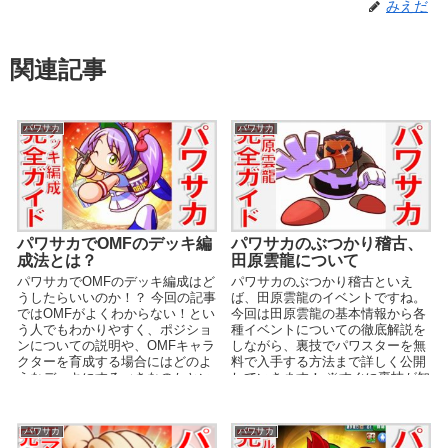
みえだ
関連記事
パワサカ
パワサカ
パワサカでOMFのデッキ編
パワサカのぶつかり稽古、
成法とは？
田原雲龍について
パワサカでOMFのデッキ編成はど
パワサカのぶつかり稽古といえ
うしたらいいのか！？ 今回の記事
ば、田原雲龍のイベントですね。
ではOMFがよくわからない！とい
今回は田原雲龍の基本情報から各
う人でもわかりやすく、ポジショ
種イベントについての徹底解説を
ンについての説明や、OMFキャラ
しながら、裏技でパワスターを無
クターを育成する場合にはどのよ
料で入手する方法まで詳しく公開
うなデッキにするべきなのかとい
していきます！ ※すぐに裏技が知
った事を紹介して...
りたい人は★こちらを...
パワサカ
パワサカ