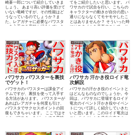
崎蒼一郎について紹介していきま
てをご紹介したいと思います。 パ
しょう。 あまり高い評価を受けて
ワサカので試合を行い、こちらの
いない竜崎ですが、その性能はど
キャラクターの動きが自分の思い
うなっているのでしょうか？ま
通りにならなくてモヤモヤしたこ
た、レアガチャに必要なパワスタ
とはありませんか？ そういった時
ーを入手する裏技も紹介していき
にはスタイルを見直すことで、そ
ます。 ※すぐに裏技が...
ういった問題を解決...
パワサカ
パワサカ
パワサカ パワスターを裏技
パワサカ 汗かき役ロイド竜
でゲット！
次解説
パワサカのパワスターは課金アイ
パワサカの汗かき役のイベントと
テムですが、裏技を使って入手す
はどんなものなのでしょうか。今
る方法があります。 パワスターが
回は、パワサカに登場するロイド
あればレアガチャを何度も引け、
竜次のイベント汗かき役やイベン
パワスタでサクセスポイントの回
トについて詳しく紹介していきた
復もできちゃいます。 ここではそ
いと思います。このロイド竜次は
んなパワスターをゲットする裏技
コンボイベントを発生出来るキャ
を今回は大公開しち...
ラクターが多いというのが特徴で
す。
パワサカ
パワサカ