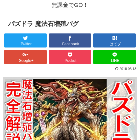
無課金でGO！
パズドラ 魔法石増殖バグ
Twitter
Facebook
はてブ
Google+
Pocket
LINE
2018.03.13