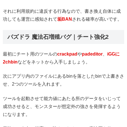
それに利用規約に違反する行為なので、書き換え自体に成
功しても運営に感知されて
垢BAN
される確率が高いです。
パズドラ 魔法石増殖バグ｜チート強化2
最初にチート用のツールの
crackpad
や
padeditor
、
iGGに
2chbin
などをネットから入手しましょう。
次にアプリ内のファイルにあるbinを落としたbinで上書きさ
せ、2つのツールを入れます。
ツールを起動させて能力値にあたる所のデータをいじって
成功させると、モンスターが想定外の強さを発揮するよう
になります。