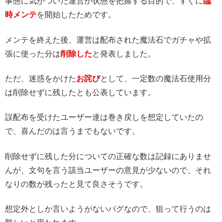
事態に気がついた運営が状態を把握する目的で、すぐに
臨
時メンテ
を開始したためです。
メンテを終えた後、運営は配布された魔法石でガチャや拡
張に使った分は
削除した
と発表しました。
ただ、迷惑をかけた
お詫び
として、一定数の魔法石使用分
は削除せずに残したとも公表しています。
誤配布を受けたユーザー達は巻き戻しを想定していたの
で、喜んだのは言うまでもないです。
削除せずに残した分についての正確な数は記録にありませ
んが、文句を言う該当ユーザーの意見が少ないので、それ
なりの数が残ったと見て良さそうです。
想定外としか言いようがないバグなので、狙って行うのは