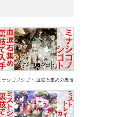
ミナシゴノシゴト 血涙石集めの裏技