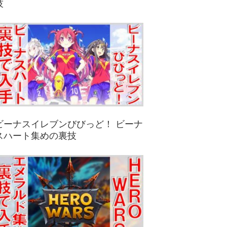
技
ビーナスイレブンびびっど！ ビーナ
スハート集めの裏技