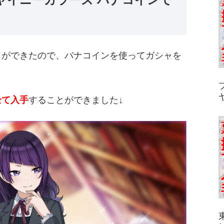
とができたので、
バナコイン
を使ってガシャを
全て入手
することができました↓