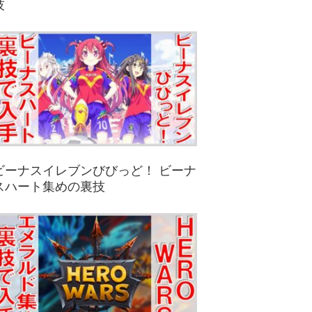
技
ビーナスイレブンびびっど！ ビーナ
スハート集めの裏技