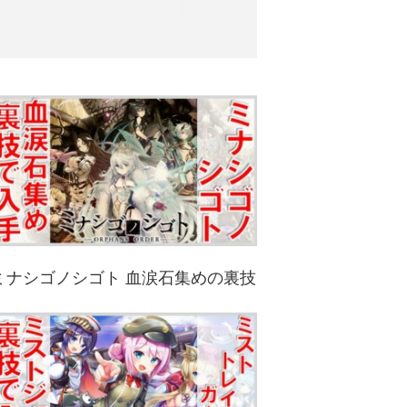
ミナシゴノシゴト 血涙石集めの裏技