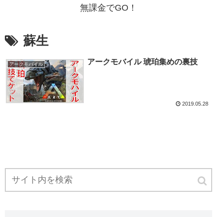
無課金でGO！
蘇生
アークモバイル 琥珀集めの裏技
アークモバイル
2019.05.28