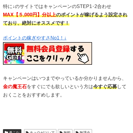
特に↓のサイトではキャンペーンのSTEP1･2合わせ
MAX【５,000円】分以上
のポイントが稼げるよう設定され
ており、絶対にオススメです！
ポイントの稼ぎやすさNo1！↓
キャンペーンはいつまでやっているか分かりませんから、
金の魔王石
をすぐにでも欲しいという方は
今すぐ応募
して
おくことをおすすめします。
勇こな
チョウゼツレア
無料
無課金