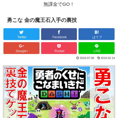
無課金でGO！
勇こな 金の魔王石入手の裏技
Twitter
Facebook
はてブ
Google+
Pocket
LINE
2018.07.06
2019.02.14