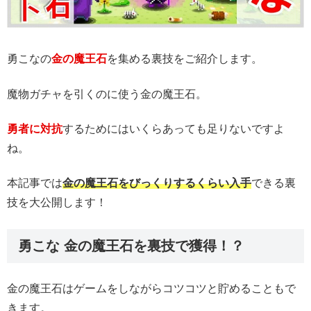
勇こなの
金の魔王石
を集める裏技をご紹介します。
魔物ガチャを引くのに使う金の魔王石。
勇者に対抗
するためにはいくらあっても足りないですよ
ね。
本記事では
金の魔王石をびっくりするくらい入手
できる裏
技を大公開します！
勇こな 金の魔王石を裏技で獲得！？
金の魔王石はゲームをしながらコツコツと貯めることもで
きます。