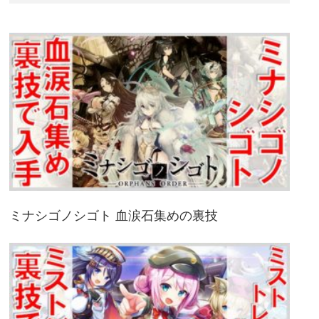
ミナシゴノシゴト 血涙石集めの裏技