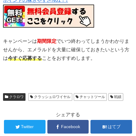
ポイントの稼ぎやすさNo1！↓
キャンペーンは
期間限定
でいつ終わってしまうかわかりま
せんから、エメラルドを大量に確保しておきたいという方
は
今すぐ応募する
ことをおすすめします。
クラロワ
クラッシュロワイヤル
チャットツール
戦績
シェアする
Twitter
Facebook
はてブ