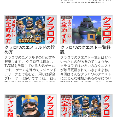
ついて紹...
ついてや引き継ぎの方法など...
クラロワ
クラロワ
クラロワのエメラルドの貯
クラロワのクエスト一覧解
め方
説
クラロワのエメラルドの貯め方を
クラロワのクエスト一覧とはどう
解説します。 クラロワは最近も
いったものがあるのでしょうか。
TVCMを放送している人気ゲーム
クラロワではいろいろなクエスト
です。 ゲームを進めてレジェンド
が毎日更新されていきますよね。
アリーナまで進むと、周りは課金
今回はそんなクラロワのクエスト
プレーヤーは多いですよね。 戦っ
にはどんな種類があるのかについ
ても負け続きで心が折れそうにな
て解説していきます。 また、最後
ることもありま...
には裏技で大量...
クラロワ
クラロワ