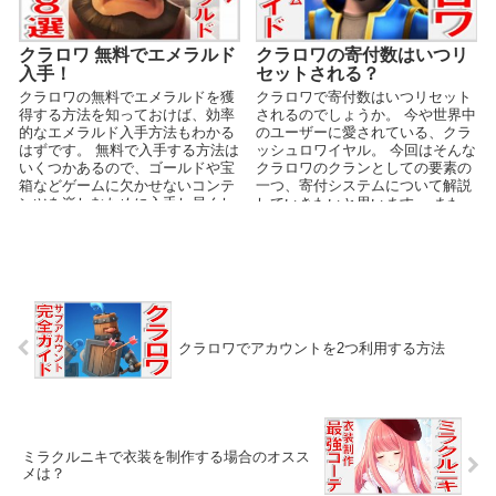
クラロワ 無料でエメラルド
クラロワの寄付数はいつリ
入手！
セットされる？
クラロワの無料でエメラルドを獲
クラロワで寄付数はいつリセット
得する方法を知っておけば、効率
されるのでしょうか。 今や世界中
的なエメラルド入手方法もわかる
のユーザーに愛されている、クラ
はずです。 無料で入手する方法は
ッシュロワイヤル。 今回はそんな
いくつかあるので、ゴールドや宝
クラロワのクランとしての要素の
箱などゲームに欠かせないコンテ
一つ、寄付システムについて解説
ンツを楽しむために入手し尽くし
していきたいと思います。 また、
てしまいましょう。 ...
最後には裏技で...
クラロワでアカウントを2つ利用する方法
ミラクルニキで衣装を制作する場合のオスス
メは？