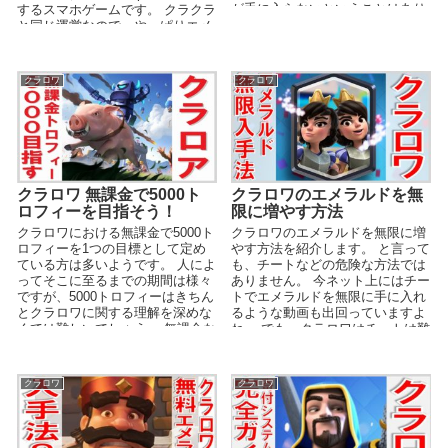
が手に入らないということはあり
するスマホゲームです。 クラクラ
ません。 それで...
と同じ運営なので、やっぱりエメ
ラルド（...
クラロワ
クラロワ
クラロワ 無課金で5000ト
クラロワのエメラルドを無
ロフィーを目指そう！
限に増やす方法
クラロワにおける無課金で5000ト
クラロワのエメラルドを無限に増
ロフィーを1つの目標として定め
やす方法を紹介します。 と言って
ている方は多いようです。 人によ
も、チートなどの危険な方法では
ってそこに至るまでの期間は様々
ありません。 今ネット上にはチー
ですが、5000トロフィーはきちん
トでエメラルドを無限に手に入れ
とクラロワに関する理解を深めな
るような動画も出回っていますよ
くては難しいでしょう。 無課金な
ね。 でも、クラロワはチートは難
らなおさら...
しいですし、仮...
クラロワ
クラロワ