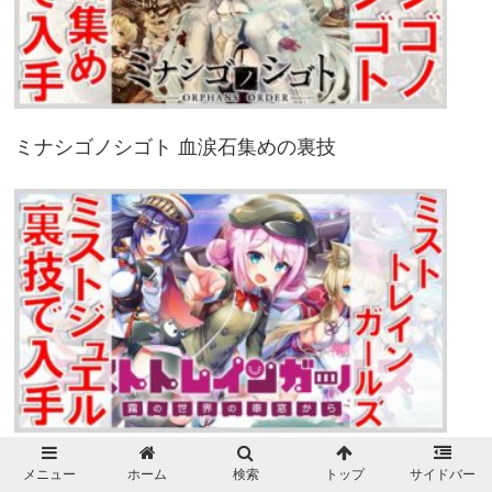
ミナシゴノシゴト 血涙石集めの裏技
ミストトレインガールズ ミストジュエル集めの
メニュー
ホーム
検索
トップ
サイドバー