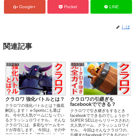
Google+
Pocket
LINE
しば
関連記事
クラロワ
クラロワ
クラロワ 強化バトルとは？
クラロワの引継ぎを
facebookでできる？
クラロワの強化バトルとは？徹底
解説します！ e-Sportsにも選ば
クラロワで引き継ぎをするとき
れ、今や大人気ゲームになってい
facebookでできるのでしょうか？
るクラッシュロワイヤル。 そんな
SUPER SELLからリリースされた
クラロワには、多彩なゲームモー
大人気ゲーム、クラッシュロワイ
ドが存在します。 今回は、その中
ヤル。 今回はそんなクラロワの、
のひとつである「強化バトル」に
引継ぎがfacebookでできるのかに