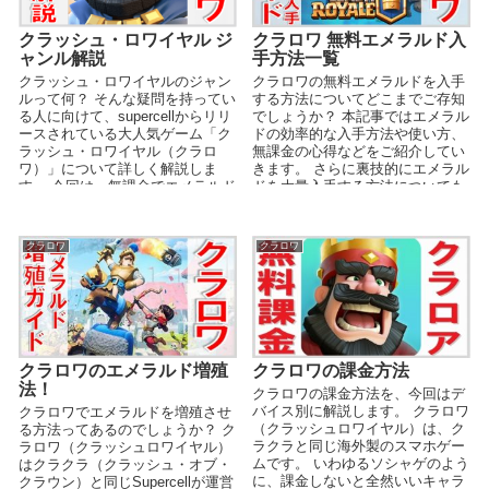
クラッシュ・ロワイヤル ジ
クラロワ 無料エメラルド入
ャンル解説
手方法一覧
クラッシュ・ロワイヤルのジャン
クラロワの無料エメラルドを入手
ルって何？ そんな疑問を持ってい
する方法についてどこまでご存知
る人に向けて、supercellからリリ
でしょうか？ 本記事ではエメラル
ースされている大人気ゲーム「ク
ドの効率的な入手方法や使い方、
ラッシュ・ロワイヤル（クラロ
無課金の心得などをご紹介してい
ワ）」について詳しく解説しま
きます。 さらに裏技的にエメラル
す。 今回は、無課金でエメラルド
ドを大量入手する方法についても
を大量入手で...
お教えします。...
クラロワ
クラロワ
クラロワの課金方法
クラロワのエメラルド増殖
法！
クラロワの課金方法を、今回はデ
バイス別に解説します。 クラロワ
クラロワでエメラルドを増殖させ
（クラッシュロワイヤル）は、ク
る方法ってあるのでしょうか？ ク
ラクラと同じ海外製のスマホゲー
ラロワ（クラッシュロワイヤル）
ムです。 いわゆるソシャゲのよう
はクラクラ（クラッシュ・オブ・
に、課金しないと全然いいキャラ
クラウン）と同じSupercellが運営