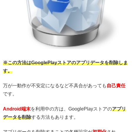
※この方法はGooglePlayストアのアプリデータを削除しま
す。
万が一動作が不安定になるなど不具合があっても
自己責任
です。
Android端末
を利用中の方は、GooglePlayストアの
アプリ
データを削除
する方法もあります。
アプリデータを削除することで各種設定が
初期化
され、