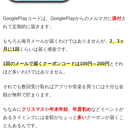
GooglePlayコードは、GooglePlayからのメルマガに
添付
さ
れて定期的に届きます。
もちろん毎月メールが届くわけではありませんが、
2、3ヶ
月に1回
くらいは届く感覚です。
1回のメールで届くクーポンコードは100円～200円
とそれ
ほど多いわけではありません。
それでも数回受け取ればアプリや音楽を買うには十分な金
額が無料で貯まります。
ちなみに
クリスマス
や
年末年始
、
年度初め
などイベントが
あるタイミングには金額がちょっと
多い
クーポンが届くこ
ともあるんです。