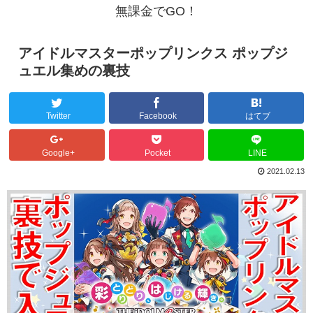
無課金でGO！
アイドルマスターポップリンクス ポップジ
ュエル集めの裏技
Twitter
Facebook
はてブ
Google+
Pocket
LINE
2021.02.13