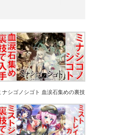
ミナシゴノシゴト 血涙石集めの裏技