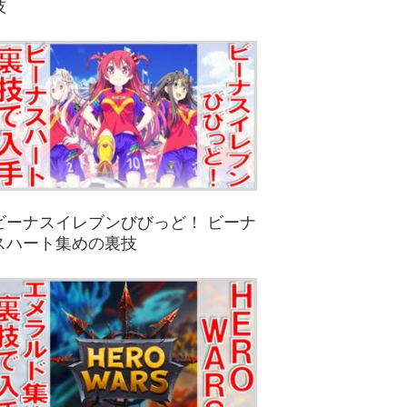
技
ビーナスイレブンびびっど！ ビーナ
スハート集めの裏技