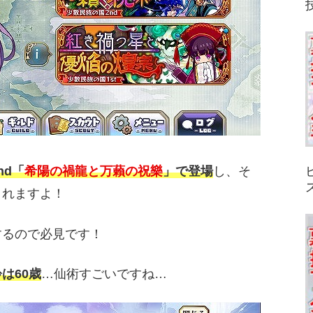
nd「
希陽の禍龍と万藾の祝樂
」で登場
し、そ
くれますよ！
するので必見です！
は60歳
…仙術すごいですね…