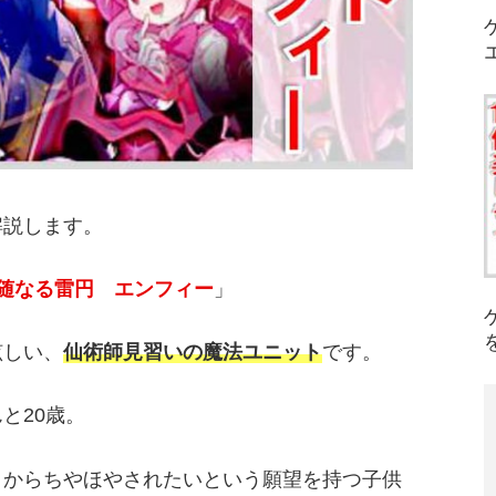
解説します。
随なる雷円 エンフィー
」
眩しい、
仙術師見習いの魔法ユニット
です。
と20歳。
りからちやほやされたいという願望を持つ子供