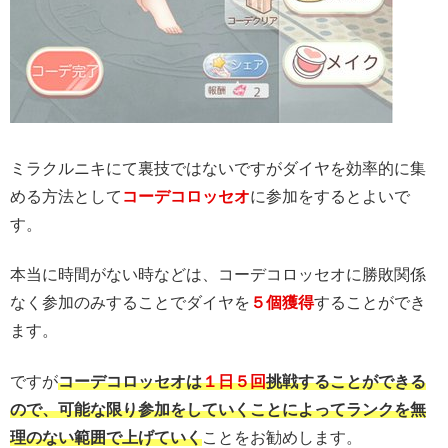
ミラクルニキにて裏技ではないですがダイヤを効率的に集
める方法として
コーデコロッセオ
に参加をするとよいで
す。
本当に時間がない時などは、コーデコロッセオに勝敗関係
なく参加のみすることでダイヤを
５個獲得
することができ
ます。
ですが
コーデコロッセオは
１日５回
挑戦することができる
ので、可能な限り参加をしていくことによってランクを無
理のない範囲で上げていく
ことをお勧めします。