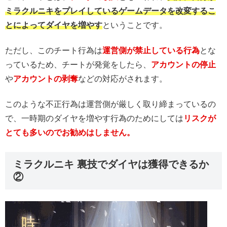
ミラクルニキをプレイしているゲームデータを改変するこ
とによってダイヤを増やす
ということです。
ただし、このチート行為は
運営側が禁止している行為
とな
っているため、チートが発覚をしたら、
アカウントの停止
や
アカウントの剥奪
などの対応がされます。
このような不正行為は運営側が厳しく取り締まっているの
で、一時期のダイヤを増やす行為のためにしては
リスクが
とても多いのでお勧めはしません。
ミラクルニキ 裏技でダイヤは獲得できるか
②