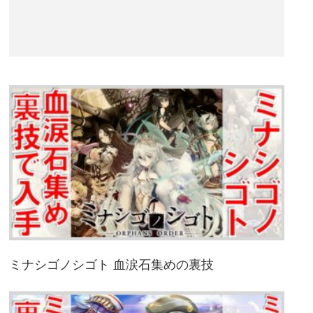
ミナシゴノシゴト 血涙石集めの裏技