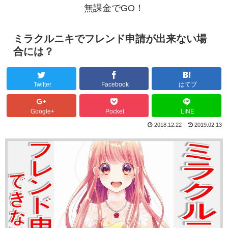
無課金でGO！
ミラクルニキでフレンド申請が出来ない場
合には？
Twitter
Facebook
はてブ
Google+
Pocket
LINE
2018.12.22
2019.02.13