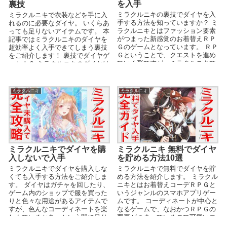
を入手
裏技
ミラクルニキの裏技でダイヤを入
ミラクルニキで衣装などを手に入
手する方法を知っていますか？ ミ
れるのに必要なダイヤ。 いくらあ
ラクルニキとはファッション要素
っても足りないアイテムです。 本
がつまった新感覚のお着替えＲＰ
記事ではミラクルニキのダイヤを
Ｇのゲームとなっています。 ＲＰ
超効率よく入手できてしまう裏技
Ｇということで、クエストを進め
をご紹介します！ 裏技でダイヤゲ
ていく形ですが、ミラクルニキで
ット！？ ミラクルニキのダイヤは
はファッションのコ...
普通に遊ん...
ミラクルニキ
ミラクルニキ
ミラクルニキでダイヤを購
ミラクルニキ 無料でダイヤ
入しないで入手
を貯める方法10選
ミラクルニキでダイヤを購入しな
ミラクルニキで無料でダイヤを貯
くても入手する方法をご紹介しま
める方法を紹介します。 ミラクル
す。 ダイヤはガチャを回したり、
ニキとはお着替えコーデＲＰＧと
ゲーム内のショップで服を買った
いうジャンルのスマホアプリゲー
りと色々な用途があるアイテムで
ムです。 コーディネートが中心と
すが、色んなコーディネートを楽
なるゲームで、なおかつＲＰＧの
しんでいるとあっという間に足り
要素がつまっているので可愛いコ
ない状態になっりますよ...
ーデになるほど強く...