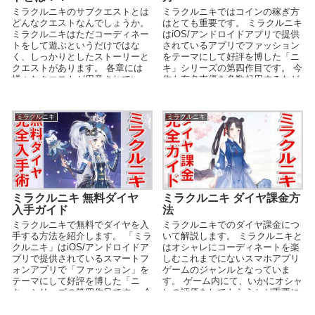
ミラクルニキのサブクエストとは
ミラクルニキではコインの稼ぎ方
どんなクエストなんでしょうか。
はとても重要です。 ミラクルニキ
ミラクルニキはただコーディネー
はiOS/アンドロイドアプリで提供
トをして遊ぶというだけではな
されているアプリでファッション
く、しっかりとしたストーリーと
をテーマにして好評を博した「ニ
クエストがあります。 各章には
キ」シリーズの第四作目です。 今
様々なクエストが用意されてい
作も有名声優を多数起用するなど
て、それらをクリアしてい...
大いに注目を集...
ミラクルニキ
ミラクルニキ
ミラクルニキ 無料ダイヤ
ミラクルニキ ダイヤ課金方
入手ガイド
法
ミラクルニキで無料でダイヤを入
ミラクルニキでのダイヤ課金につ
手する方法を紹介します。 「ミラ
いて解説します。 ミラクルニキと
クルニキ」はiOS/アンドロイドア
はオシャレにコーディネートを楽
プリで提供されているスマートフ
しむこれまでにないスマホアプリ
ォンアプリで「ファッション」を
ゲームのジャンルとなっていま
テーマにして好評を博した「ニ
す。 ゲーム内にて、いかにオシャ
キ」シリーズの第四作目です。 今
レの評価をしてもらうかが重要に
作も有名声優を多...
なってきますが、その...