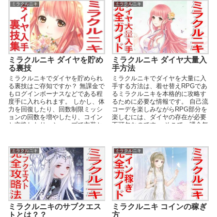
ミラクルニキ
ミラクルニキ
ミラクルニキ ダイヤを貯め
ミラクルニキ ダイヤ大量入
る裏技
手方法
ミラクルニキでダイヤを貯められ
ミラクルニキでダイヤを大量に入
る裏技はご存知ですか？ 無課金で
手する方法は、着せ替えRPGであ
もログインボーナスなどである程
るミラクルニキを本格的に攻略す
度手に入れられます。 しかし、体
るために必要な情報です。 自己流
力を回復したり、回数制限ミッシ
コーデを楽しみながらRPG部分を
ョンの回数を増やしたり、コイン
楽しむには、ダイヤの存在が必要
と交換したり、ショップで衣装と
不可欠なのです。 そこで、課金無
交換したりと、ミラ...
課金関係なく集...
ミラクルニキ
ミラクルニキ
ミラクルニキのサブクエス
ミラクルニキ コインの稼ぎ
トとは？？
方