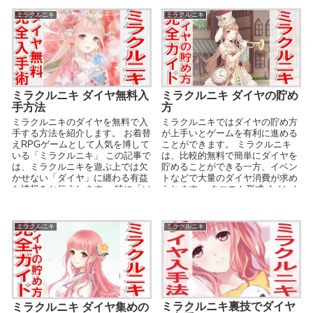
ミラクルニキ
ミラクルニキ
ミラクルニキ ダイヤ無料入
ミラクルニキ ダイヤの貯め
手方法
方
ミラクルニキのダイヤを無料で入
ミラクルニキではダイヤの貯め方
手する方法を紹介します。 お着替
が上手いとゲームを有利に進める
えRPGゲームとして人気を博して
ことができます。 ミラクルニキ
いる「ミラクルニキ」 この記事で
は、比較的無料で簡単にダイヤを
は、ミラクルニキを遊ぶ上では欠
貯めることができる一方、イベン
かせない「ダイヤ」に纏わる有益
トなどで大量のダイヤ消費が求め
な情報をお伝えします。 特に「ソ
られます。 クエスト形式イベント
ーシャルゲー...
で回数制限を拡張する...
ミラクルニキ
ミラクルニキ
ミラクルニキ裏技でダイヤ
ミラクルニキ ダイヤ集めの