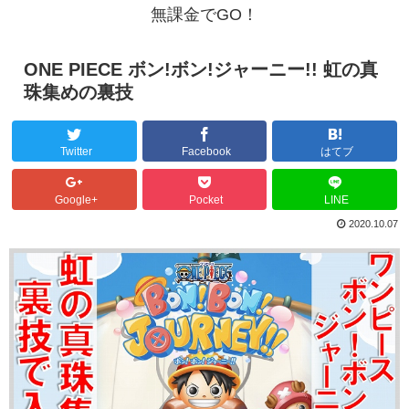
無課金でGO！
ONE PIECE ボン!ボン!ジャーニー!! 虹の真
珠集めの裏技
Twitter
Facebook
はてブ
Google+
Pocket
LINE
2020.10.07