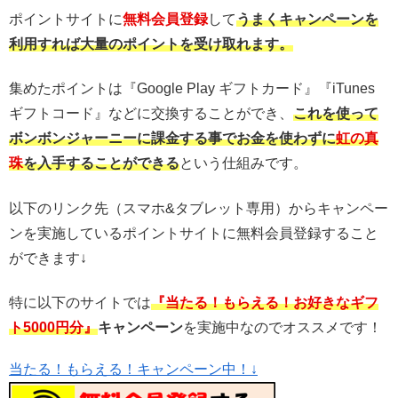
ポイントサイトに
無料会員登録
して
うまくキャンペーンを
利用すれば大量のポイントを受け取れます。
集めたポイントは『Google Play ギフトカード』『iTunes
ギフトコード』などに交換することができ、
これを使って
ボンボンジャーニー
に課金する事でお金を使わずに
虹の真
珠
を
入手することができる
という仕組みです。
以下のリンク先（スマホ&タブレット専用）からキャンペー
ンを実施しているポイントサイトに無料会員登録すること
ができます↓
特に以下のサイトでは
『当たる！もらえる！お好きなギフ
ト5000円分』
キャンペーン
を実施中なのでオススメです！
当たる！もらえる！キャンペーン中！↓