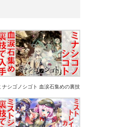
ミナシゴノシゴト 血涙石集めの裏技