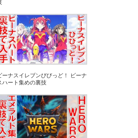
技
ビーナスイレブンびびっど！ ビーナ
スハート集めの裏技