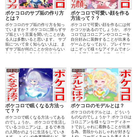
ポケコロのサブ垢の作り方
ポケコロで可愛い顔を作る
とは？
方法って？？
ポケコロのサブ垢の作り方を知っ
ポケコロで可愛い顔を作るには何
ていますか？ ポケコロに限らずサ
かコツがあるのでしょうか。 ポケ
ブ垢という言葉を聞いたことがあ
コロではコロニアンやコロニーを
る人は多数いると思います。 サブ
自分好みに装飾することが出来る
垢について全く知らない人は、ま
ゲームとなっており、プレイヤー
ずサブ垢が何のことか分からない
はこぞって様々なアイテムでオシ
という人もいるかもしれません。
ャレを楽しんでいます。 そういっ
そこで今回はポ...
た中でも、印象がが...
ポケコロ
ポケコロ
ポケコロで眠くなる方法っ
ポケコロのモデルとは？
て？？
ポケコロのモデルとは、どういう
ものなのでしょうか？ ポケコロは
ポケコロで眠くなる方法ってある
コロニアンを様々なコーディネー
のでしょうか。 ポケコロで生活し
トでおしゃれに着飾ることが出来
ているコロニアンは、まるで本当
る為、普段からおしゃれが好きな
の人間かのように生活をしていき
人や、コーディネートを考える人
ます。 トイレや食事睡眠など、実