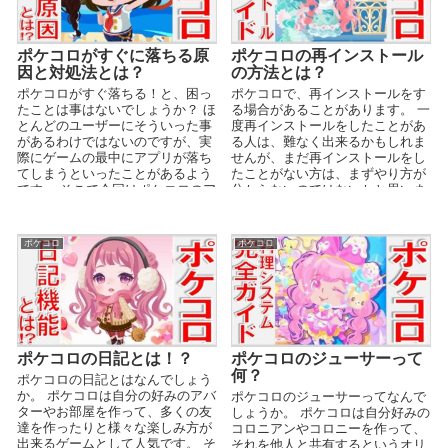
ポケコロがすぐに落ちる原
ポケコロの再インストール
因と対処法とは？
の方法とは？
ポケコロがすぐ落ちる！と、困っ
ポケコロで、再インストールをす
たことは事はないでしょうか？ ほ
る場合があることがあります。 一
とんどのユーザーにそういった事
度再インストールをしたことがあ
があるわけではないのですが、実
る人は、難なく出来るかもしれま
際にゲームの最中にアプリが落ち
せんが、まだ再インストールをし
てしまうといったことがあるよう
たことがない方は、まずやり方が
です。 そこで今回はポケコロのア
分からないのではないかと思いま
プリがすぐに落ちて...
す。 そこで今回はポ...
ポケコロ
ポケコロ
ポケコロの日記とは！？
ポケコロのジューサーって
何？
ポケコロの日記とはなんでしょう
か。 ポケコロは自分の好みのアバ
ポケコロのジューサーってなんで
ターやお部屋を作って、多くの友
しょうか。 ポケコロは自分好みの
達を作ったりと様々な楽しみ方が
コロニアンやコロニーを作って、
出来るゲームとして人気です。 そ
それを他人と共有するというオリ