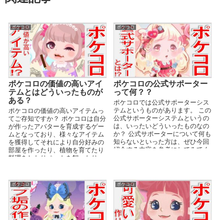
ポケコロ
ポケコロ
ポケコロの価値の高いアイ
ポケコロの公式サポーター
テムとはどういったものが
って何？？
ある？
ポケコロでは公式サポーターシス
テムというものがあります。 この
ポケコロの価値の高いアイテムっ
公式サポーターシステムというの
てご存知ですか？ ポケコロは自分
は、いったいどういったものなの
が作ったアバターを育成するゲー
か？ 公式サポーターについて何も
ムとなっており、様々なアイテム
知らないといった方は、ぜひ今回
を獲得してそれにより自分好みの
紹介する内容を参考にしてみてく
部屋を作ったり、植物を育てたり
ださい。 また、...
料理をしたりペットを飼ったり…
と非常に自由度が高いゲ...
ポケコロ
ポケコロ