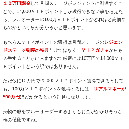
１０万円課金
して月間ステージがレジェンドに到達するこ
とで、14,000ＶＩＰポイントしか獲得できない事を考えた
ら、フルオーダーの100万ＶＩＰポイントがどれほど高価な
ものかという事が分かるかと思います。
もちろんＶＩＰポイントの獲得は月間ステージの
レジェン
ドステージ到達の特典
だけではなく、
ＶＩＰガチャ
からも
入手することが出来ますので厳密には10万円で14,000ＶＩ
Ｐポイントという訳ではありません。
ただ仮に10万円で20,000ＶＩＰポイント獲得できるとして
も、100万ＶＩＰポイントを獲得するには、
リアルマネーが
500万円
ほどかかるという計算になります。
実物の服をフルーオーダーするよりもお金がかかりそうな
程の値段ですね。