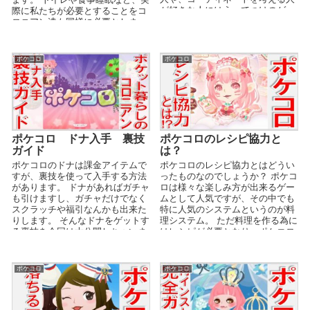
が好きな人にはうってつけのゲー
際に私たちが必要とすることをコ
ムといえます。 そし...
ロニアン達も同様に必要としま
す。 そこで今回は...
ポケコロ
ポケコロ
ポケコロ ドナ入手 裏技
ポケコロのレシピ協力と
ガイド
は？
ポケコロのドナは課金アイテムで
ポケコロのレシピ協力とはどうい
すが、裏技を使って入手する方法
ったものなのでしょうか？ ポケコ
があります。 ドナがあればガチャ
ロは様々な楽しみ方が出来るゲー
も引けますし、ガチャだけでなく
ムとして人気ですが、その中でも
スクラッチや福引なんかも出来た
特に人気のシステムというのが料
りします。 そんなドナをゲットす
理システム。 ただ料理を作る為に
る裏技を今回は大公開しちゃいま
はレシピが必要となり、ポケコロ
す！ ポケコロ ...
を始めたばかりのか...
ポケコロ
ポケコロ