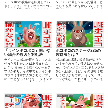
テージ108の攻略法を紹介してい
ンジョンに差し掛かった場合、ど
きましょう。 ラインポコポコのス
うしても足止めを食らってしまう
テージは100を超えてきたあたり
事があります。 しかしそういった
から、非常に難...
高難易度ダンジョン...
LINE ポコポコ
LINE ポコポコ
「ラインポコポコ」開かな
ポコポコのステージ235の
い場合の原因と対処法
攻略法とは？
ラインポコポコが開かない！とあ
ポコポコの235の攻略法が知りた
せったりしたことはありません
い！そう思っている方はいません
か？ いまlineには様々なゲームア
か。 ラインポコポコはギミックが
プリがあり、その中でもラインポ
多ければ多いほど、その攻略は難
コポコは非常に人気があるアプリ
しくなりがちです。 そして、ステ
の一つとなっています。 ラインゲ
ージが進むにつれてギミックの厄
ームをされている方であれば、一
介さもどんどん際立ってきます。
度くらいは触った...
今回紹介する...
LINE ポコポコ
LINE ポコポコ