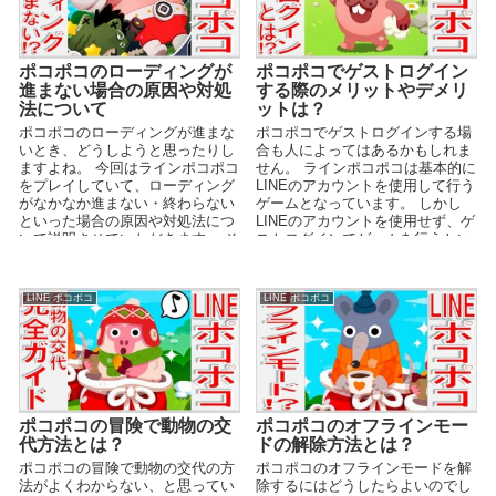
ポコポコのローディングが
ポコポコでゲストログイン
進まない場合の原因や対処
する際のメリットやデメリ
法について
ットは？
ポコポコのローディングが進まな
ポコポコでゲストログインする場
いとき、どうしようと思ったりし
合も人によってはあるかもしれま
ますよね。 今回はラインポコポコ
せん。 ラインポコポコは基本的に
をプレイしていて、ローディング
LINEのアカウントを使用して行う
がなかなか進まない・終わらない
ゲームとなっています。 しかし
といった場合の原因や対処法につ
LINEのアカウントを使用せず、ゲ
いて説明させていただきます。 そ
ストログインでゲームを行うとい
して、最後には裏技...
う方法もあり...
LINE ポコポコ
LINE ポコポコ
ポコポコの冒険で動物の交
ポコポコのオフラインモー
代方法とは？
ドの解除方法とは？
ポコポコの冒険で動物の交代の方
ポコポコのオフラインモードを解
法がよくわからない、と思ってい
除するにはどうしたらよいのでし