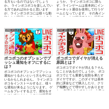
る方もいるのではないでしょう
ょうか。 ラインポコポコに限ら
か。 ラインポコポコを楽しんでい
ず、ラインゲームは基本的にイン
る方であれば分かると思います
ターネット通信を使用して行うゲ
が、ラインポコポコには様々な動
ームとなっています。 その為イン
物たちが登場します。 それらを入
ターネットに接続できない場所で
手することで、ゲームを...
プレイする場合、出来...
LINE ポコポコ
LINE ポコポコ
ポコポコのオプションでプ
ポコポコでダイヤが消える
ッシュ通知をオフにするに
原因とは？
は？
ポコポコでダイヤが消える？そん
なことがあるのでしょうか。 ポコ
ポコポコのオプションでプッシュ
ポコでとても重要な役割を果たす
通知がうるさいという方も中には
ダイヤですが、このダイヤは基本
いるかもしれません。 ラインポコ
的に課金などで購入したり、クリ
ポコをインストールすると、様々
ア報酬などで増やすしかありませ
な通知が来るようになります。 ゲ
ん。 無課金の人であれば、大量に
ームをプレイする上で、通知をオ
手に入れることが出...
ンにしておくというのは結構重要
になるのですが、あ...