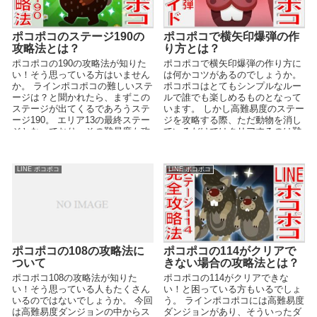
ポコポコのステージ190の
ポコポコで横矢印爆弾の作
攻略法とは？
り方とは？
ポコポコの190の攻略法が知りた
ポコポコで横矢印爆弾の作り方に
い！そう思っている方はいません
は何かコツがあるのでしょうか。
か。 ラインポコポコの難しいステ
ポコポコはとてもシンプルなルー
ージは？と聞かれたら、まずこの
ルで誰でも楽しめるものとなって
ステージが出てくるであろうステ
います。 しかし高難易度のステー
ージ190。 エリア13の最終ステー
ジを攻略する際、ただ動物を消し
ジとなっており、その難易度も攻
ているだけではクリアするのは難
略法を見ずに...
しくなってしまいま...
LINE ポコポコ
LINE ポコポコ
ポコポコの108の攻略法に
ポコポコの114がクリアで
ついて
きない場合の攻略法とは？
ポコポコ108の攻略法が知りた
ポコポコの114がクリアできな
い！そう思っている人もたくさん
い！と困っている方もいるでしょ
いるのではないでしょうか。 今回
う。 ラインポコポコには高難易度
は高難易度ダンジョンの中からス
ダンジョンがあり、そういったダ