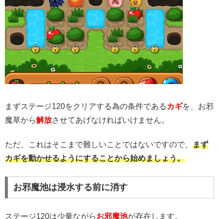
まずステージ120をクリアする為の条件である
カギ
を、お邪
魔草から
解放
させてあげなければいけません。
ただ、これはそこまで難しいことではないですので、
まず
カギを動かせるようにすることから始めましょう。
お邪魔池は浸水する前に消す
ステージ120は少量ながら
お邪魔池
が存在します。