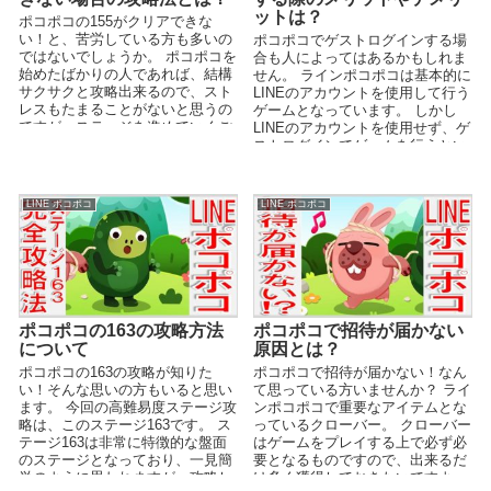
ットは？
ポコポコの155がクリアできな
い！と、苦労している方も多いの
ポコポコでゲストログインする場
ではないでしょうか。 ポコポコを
合も人によってはあるかもしれま
始めたばかりの人であれば、結構
せん。 ラインポコポコは基本的に
サクサクと攻略出来るので、スト
LINEのアカウントを使用して行う
レスもたまることがないと思うの
ゲームとなっています。 しかし
ですが、ステージを進めていくご
LINEのアカウントを使用せず、ゲ
とにその難易度は徐々に...
ストログインでゲームを行うとい
う方法もあり...
LINE ポコポコ
LINE ポコポコ
ポコポコの163の攻略方法
ポコポコで招待が届かない
について
原因とは？
ポコポコの163の攻略が知りた
ポコポコで招待が届かない！なん
い！そんな思いの方もいると思い
て思っている方いませんか？ ライ
ます。 今回の高難易度ステージ攻
ンポコポコで重要なアイテムとな
略は、このステージ163です。 ス
っているクローバー。 クローバー
テージ163は非常に特徴的な盤面
はゲームをプレイする上で必ず必
のステージとなっており、一見簡
要となるものですので、出来るだ
単のように思われますが、攻略し
け多く獲得しておきたいですよ