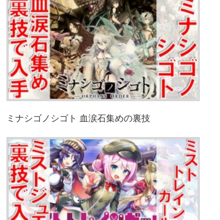
ミナシゴノシゴト 血涙石集めの裏技