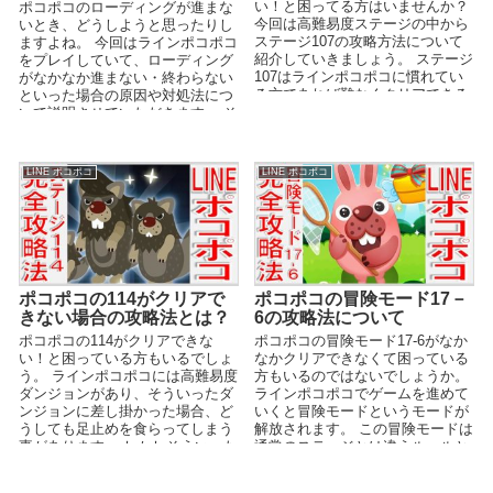
い！と困ってる方はいませんか？
ポコポコのローディングが進まな
今回は高難易度ステージの中から
いとき、どうしようと思ったりし
ステージ107の攻略方法について
ますよね。 今回はラインポコポコ
紹介していきましょう。 ステージ
をプレイしていて、ローディング
107はラインポコポコに慣れてい
がなかなか進まない・終わらない
る方であれば難なくクリアできる
といった場合の原因や対処法につ
と思うのですが...
いて説明させていただきます。 そ
して、最後には裏技...
LINE ポコポコ
LINE ポコポコ
ポコポコの114がクリアで
ポコポコの冒険モード17－
きない場合の攻略法とは？
6の攻略法について
ポコポコの114がクリアできな
ポコポコの冒険モード17‐6がなか
い！と困っている方もいるでしょ
なかクリアできなくて困っている
う。 ラインポコポコには高難易度
方もいるのではないでしょうか。
ダンジョンがあり、そういったダ
ラインポコポコでゲームを進めて
ンジョンに差し掛かった場合、ど
いくと冒険モードというモードが
うしても足止めを食らってしまう
解放されます。 この冒険モードは
事があります。 しかしそういった
通常のステージとは違うルールと
高難易度ダンジョン...
なっており、冒...