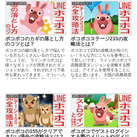
LINE ポコポコ
LINE ポコポコ
ポコポコのカギの落とし方
ポコポコステージ233の攻
のコツとは？
略法とは？
ポコポコの鍵の落とし方で悩んで
ポコポコで233の攻略法が知りた
いる方もたくさんいるのではない
い！そんな方にこちらを参考にし
でしょうか。 ラインポコポコは
て欲しいです。 ラインポコポコで
様々なギミックが用意されたダン
高難易度ダンジョンを攻略する際
ジョンがあり、それぞれクリア条
には、アイテムを使用することに
件も変わってきます。 そういった
なると思います。 大抵の高難易度
クリア条件を把握していなけれ
ダンジョンであれば、アイテムを
ば、いつまでたってもク...
使用することで比...
LINE ポコポコ
LINE ポコポコ
ポコポコの155がクリアで
ポコポコでゲストログイン
きない場合の攻略法とは？
する際のメリットやデメリ