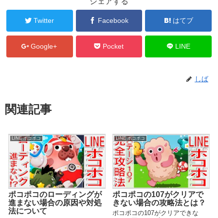
シェアする
Twitter
Facebook
はてブ
Google+
Pocket
LINE
しば
関連記事
LINE ポコポコ
LINE ポコポコ
ポコポコのローディングが
ポコポコの107がクリアで
進まない場合の原因や対処
きない場合の攻略法とは？
法について
ポコポコの107がクリアできな