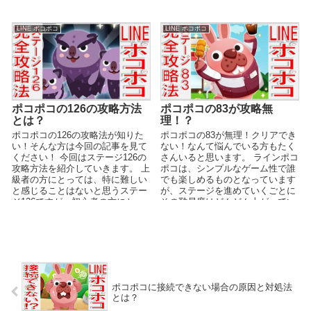
てみようと思っ...
ね。 しかし通常プ...
LINE ポコポコ
LINE ポコポコ
ポコポコの126の攻略方法
ポコポコの83が攻略無
とは？
理！？
ポコポコの126の攻略法が知りた
ポコポコの83が無理！クリアでき
い！そんな方は今回の記事を見て
ない！なんて悩んでいる方もたく
ください！ 今回はステージ126の
さんいると思います。 ラインポコ
攻略方法を紹介していきます。 上
ポコは、シンプルなゲーム性で誰
級者の方にとっては、特に難しい
でも楽しめるものとなっています
と感じることはないと思うステー
が、ステージを進めていくごとに
ジ126ですが、初心者の方にとっ
その難易度はどんどん上がってい
ては、どうし...
き、初心者の方にとっ...
ポコポコに接続できない場合の原因と対処法
とは？