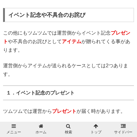
イベント記念や不具合のお詫び
この他にもツムツムでは運営側からイベント記念
プレゼン
ト
や不具合のお詫びとして
アイテム
が贈られてくる事があ
ります。
運営側からアイテムが送られるケースとしては2つありま
す。
１．イベント記念のプレゼント
ツムツムでは運営から
プレゼント
が届く時があります。
何かしらのイベントやダウンロード記念時に配布される事
メニュー
ホーム
検索
トップ
サイドバー
がほとんどです。