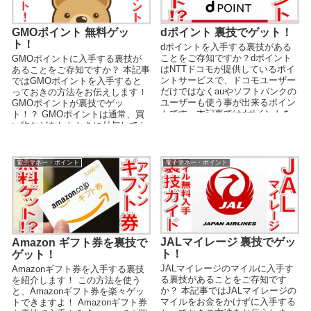
GMOポイント 無料ゲッ
dポイント 裏技でゲット！
ト！
dポイントを入手する裏技がある
ことをご存知ですか？dポイント
GMOポイントに入手する裏技が
はNTTドコモが提供しているポイ
あることをご存知ですか？ 本記事
ントサービスで、ドコモユーザー
ではGMOポイントを入手すると
だけではなくauやソフトバンクの
っておきの方法をお伝えします！
ユーザーも使う事が出来るポイン
GMOポイントが裏技でゲッ
トです。本記事ではdポイントを
ト！？ GMOポイントは通常、買
チャージする裏技やdポイントの
い物などをしたときに付与しても
お得な貯め方や使い方などを中心
らえるポイントで、...
に解説します。
電子マネー・ポイント
電子マネー・ポイント
JALマイレージ 裏技でゲッ
Amazon ギフト券を裏技で
ト！
ゲット！
JALマイレージのマイルに入手す
Amazonギフト券を入手する裏技
る裏技があることをご存知です
を紹介します！ この方法を使う
か？ 本記事ではJALマイレージの
と、Amazonギフト券を楽々ゲッ
マイルをお金をかけずに入手する
トできますよ！ Amazonギフト券