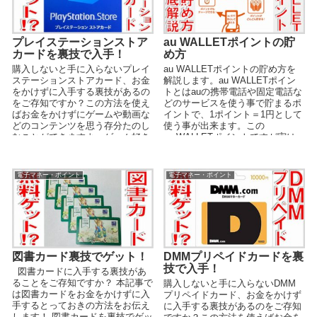
プレイステーションストア
au WALLETポイントの貯
カードを裏技で入手！
め方
購入しないと手に入らないプレイ
au WALLETポイントの貯め方を
ステーションストアカード、お金
解説します。au WALLETポイン
をかけずに入手する裏技があるの
トとはauの携帯電話や固定電話な
をご存知ですか？この方法を使え
どのサービスを使う事で貯まるポ
ばお金をかけずにゲームや動画な
イントで、1ポイント＝1円として
どのコンテンツを思う存分たのし
使う事が出来ます。この
むことができますよ。ゲーム好き
au WALLETポイントですが実は
は本記事をぜひチェックしてみて
auのサービスを使う事以外にも貯
ください。
める方法が複数存在するのです。
この記事ではau WALLETポイン
電子マネー・ポイント
電子マネー・ポイント
トのお得な貯め方について解説し
ます。
図書カード裏技でゲット！
DMMプリペイドカードを裏
技で入手！
図書カードに入手する裏技があ
ることをご存知ですか？ 本記事で
購入しないと手に入らないDMM
は図書カードをお金をかけずに入
プリペイドカード、お金をかけず
手するとっておきの方法をお伝え
に入手する裏技があるのをご存知
します！ 図書カードを裏技でゲッ