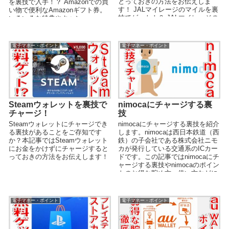
とっておきの方法をお伝えしま
を裏技で入手！？ Amazonでの買
す！ JALマイレージのマイルを裏
い物で便利なAmazonギフト券。
技でゲット！？ JALマイレージの
いろいろな特典やキャン...
マイルは通...
電子マネー・ポイント
電子マネー・ポイント
Steamウォレットを裏技で
nimocaにチャージする裏
チャージ！
技
Steamウォレットにチャージでき
nimocaにチャージする裏技を紹介
る裏技があることをご存知です
します。nimocaは西日本鉄道（西
か？本記事ではSteamウォレット
鉄）の子会社である株式会社ニモ
にお金をかけずにチャージすると
カが発行している交通系のICカー
っておきの方法をお伝えします！
ドです。この記事ではnimocaにチ
ャージする裏技やnimocaのポイン
トのお得な貯め方、使い方などに
ついて解説します。
電子マネー・ポイント
電子マネー・ポイント