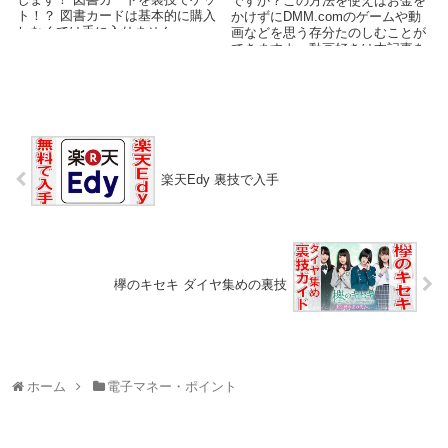
ですか？この方法を使えばお金を
ト！？ 図書カードは基本的に購入
かけずにDMM.comのゲームや動
しなくては手に入りません。 ……
画などを思う存分たのしむことが
と思ってい...
できますよ。動画好きは本記事を
ぜひチェックしてみてください。
楽天Edy 裏技で入手
欅のキセキ ダイヤ集めの裏技
ホーム
電子マネー・ポイント