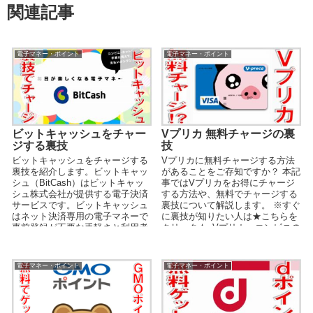
関連記事
電子マネー・ポイント
電子マネー・ポイント
Vプリカ 無料チャージの裏
ビットキャッシュをチャー
技
ジする裏技
Vプリカに無料チャージする方法
ビットキャッシュをチャージする
があることをご存知ですか？ 本記
裏技を紹介します。ビットキャッ
事ではVプリカをお得にチャージ
シュ（BitCash）はビットキャッ
する方法や、無料でチャージする
シュ株式会社が提供する電子決済
裏技について解説します。 ※すぐ
サービスです。ビットキャッシュ
に裏技が知りたい人は★こちらを
はネット決済専用の電子マネーで
クリック★ Vプリカ コンビニの
事前登録が不要な手軽さと利用者
金額は？｜V...
の匿名性が高い事などのメリット
があります。この記事ではビット
キャッシュにチャージする裏技や
電子マネー・ポイント
電子マネー・ポイント
ビットキャッシュのお得な貯め方
や使い方などについて解説しま
す。