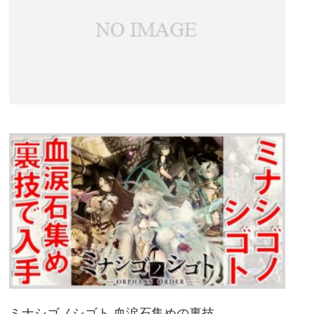
ミナシゴノシゴト 血涙石集めの裏技