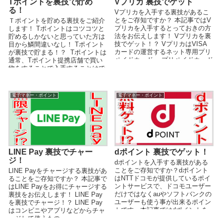
Tポイントを裏技で貯め
Vプリカ 裏技でゲット
る！
Vプリカを入手する裏技があるこ
とをご存知ですか？ 本記事ではV
Ｔポイントを貯める裏技をご紹介
プリカを入手するとっておきの方
します！ Tポイントはコツコツと
法をお伝えします！ Vプリカを裏
貯めるしかないと思っていた方は
技でゲット！？ VプリカはVISA
目から鱗間違いなし！ Tポイント
カードの運営するネット専用プリ
が裏技で貯まる！？ Tポイントは
ペイドカード。 プリペイドカード
通常、Tポイント提携店舗で買い
ですから...
物をすることで入手することはで
きます。 ...
電子マネー・ポイント
電子マネー・ポイント
LINE Pay 裏技でチャー
dポイント 裏技でゲット！
ジ！
dポイントを入手する裏技がある
ことをご存知ですか？dポイント
LINE Payをチャージする裏技があ
はNTTドコモが提供しているポイ
ることをご存知ですか？ 本記事で
ントサービスで、ドコモユーザー
はLINE Payをお得にチャージする
だけではなくauやソフトバンクの
裏技をお伝えします！ LINE Pay
ユーザーも使う事が出来るポイン
を裏技でチャージ！？ LINE Pay
トです。本記事ではdポイントを
はコンビニやアプリなどからチャ
チャージする裏技やdポイントの
ージして使うもの...