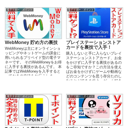
電子マネー・ポイント
電子マネー・ポイント
WebMoney 貯め方の裏技
プレイステーションストア
カードを裏技で入手！
WebMoneyは主にオンラインショ
ッピングやネットゲームの課金に
購入しないと手に入らないプレイ
用いられるプリペイド型の電子マ
ステーションストアカード、お金
ネーです。 そのWebMoneyをお得
をかけずに入手する裏技があるの
に入手する裏技があるんです。 本
をご存知ですか？この方法を使え
記事ではWebMoneyを入手すると
ばお金をかけずにゲームや動画な
っておきの方法をお伝えしま
どのコンテンツを思う存分たのし
す！...
むことができますよ。ゲーム好き
は本記事をぜひチェックしてみて
ください。
電子マネー・ポイント
電子マネー・ポイント