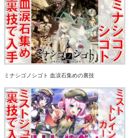
ミナシゴノシゴト 血涙石集めの裏技