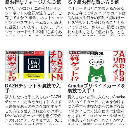
超お得なチャージ方法３選
る？超お得な買い方５選
Vプリカがコンビニの金額とイン
クオカードはどこで買えるかみな
ターネットの金額が違うこと、ご
さんご存じですか？ クオカードは
存じですか？ 最近、ネットショッ
商品購入や何かの契約の際のサー
ピングやスマホゲームなどが急速
ビス特典として受け取ることも多
に普及しています。 しかし、クレ
いですよね。 さらに、最近ではお
ジットカードの不正利用も多くあ
礼やお返しとして使われることも
るため、インターネットでのお買
多くなってきています。 様々な使
い物やゲームの課金...
い道がある金券...
電子マネー・ポイント
電子マネー・ポイント
DAZNチケットを裏技で入
Amebaプリペイドカードを
手！
裏技で入手！
購入しないと手に入らないDAZN
購入しないと手に入らないAmeba
チケット、お金をかけずに入手す
プリペイドカード、お金をかけず
る裏技があるのをご存知ですか？
に入手する裏技があるのをご存知
この方法を使えばお金をかけずに
ですか？この方法を使えばお金を
DAZNのスポーツ中継を思う存分
かけずにAmebaのゲームや動画な
たのしむことができますよ。スポ
どを思う存分たのしむことができ
ーツ観戦好きは本記事をぜひチェ
ますよ。動画好きは本記事をぜひ
ックしてみてください。
チェックしてみてください。