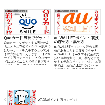
お得な貯め方や使い方などを中心
に解説します。
電子マネー・ポイント
電子マネー・ポイント
au WALLETポイント 裏技
Quoカード 裏技でゲット！
の貯め方・集め方
Quoカードをゲットする裏技があ
ることをご存知ですか？ 本記事で
au WALLETポイントを貯める裏
はQuoカードを入手するとってお
技があることをご存知ですか？
きの方法をお伝えします！ Quoカ
au WALLET はauスマホ代金の支
ードを裏技でゲット！？ Quoカー
払いや機種変更、買い物などにも
ドはコンビニなどで使えるプリペ
使える便利なポイントです。 本記
イドカード。 プリペイドですか
事では、au WALLETポイントを
ら、...
入手するとっておきの方法をお...
WAONポイント 裏技でゲット！